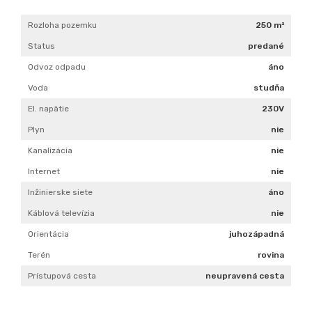
Rozloha pozemku
250 m²
Status
predané
Odvoz odpadu
áno
Voda
studňa
El. napätie
230V
Plyn
nie
Kanalizácia
nie
Internet
nie
Inžinierske siete
áno
Káblová televízia
nie
Orientácia
juhozápadná
Terén
rovina
Prístupová cesta
neupravená cesta