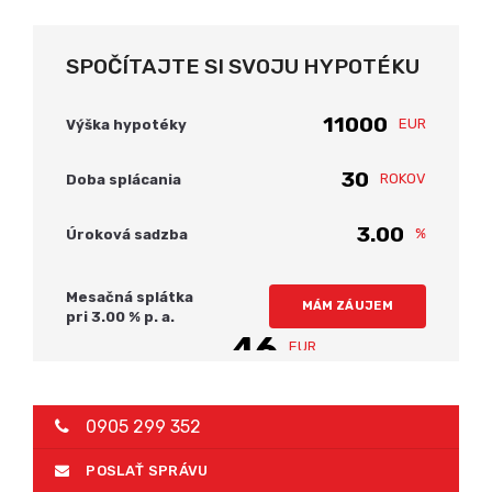
SPOČÍTAJTE SI SVOJU HYPOTÉKU
EUR
Výška hypotéky
ROKOV
Doba splácania
%
Úroková sadzba
Mesačná splátka
MÁM ZÁUJEM
pri
3.00
% p. a.
46
EUR
0905 299 352
POSLAŤ SPRÁVU