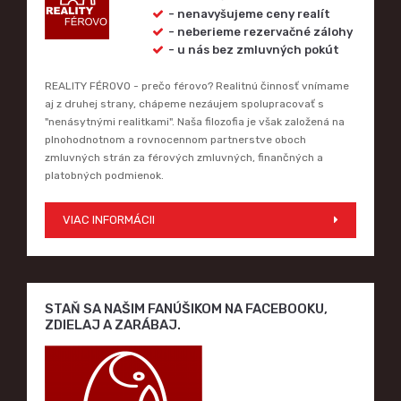
- nenavyšujeme ceny realít
- neberieme rezervačné zálohy
- u nás bez zmluvných pokút
REALITY FÉROVO - prečo férovo? Realitnú činnosť vnímame
aj z druhej strany, chápeme nezáujem spolupracovať s
"nenásytnými realitkami". Naša filozofia je však založená na
plnohodnotnom a rovnocennom partnerstve oboch
zmluvných strán za férových zmluvných, finančných a
platobných podmienok.
VIAC INFORMÁCII
STAŇ SA NAŠIM FANÚŠIKOM NA FACEBOOKU,
ZDIELAJ A ZARÁBAJ.