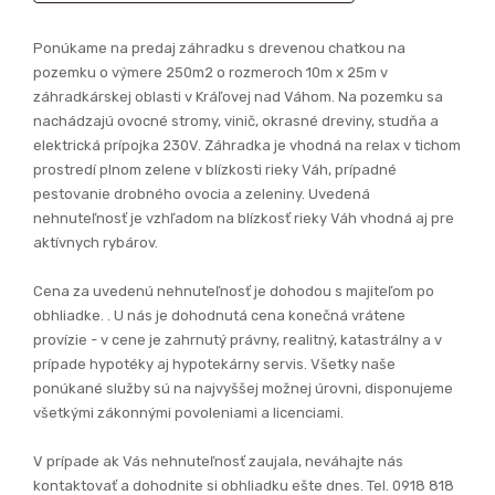
Ponúkame na predaj záhradku s drevenou chatkou na
pozemku o výmere 250m2 o rozmeroch 10m x 25m v
záhradkárskej oblasti v Kráľovej nad Váhom. Na pozemku sa
nachádzajú ovocné stromy, vinič, okrasné dreviny, studňa a
elektrická prípojka 230V. Záhradka je vhodná na relax v tichom
prostredí plnom zelene v blízkosti rieky Váh, prípadné
pestovanie drobného ovocia a zeleniny. Uvedená
nehnuteľnosť je vzhľadom na blízkosť rieky Váh vhodná aj pre
aktívnych rybárov.
Cena za uvedenú nehnuteľnosť je dohodou s majiteľom po
obhliadke. . U nás je dohodnutá cena konečná vrátene
provízie - v cene je zahrnutý právny, realitný, katastrálny a v
prípade hypotéky aj hypotekárny servis. Všetky naše
ponúkané služby sú na najvyššej možnej úrovni, disponujeme
všetkými zákonnými povoleniami a licenciami.
V prípade ak Vás nehnuteľnosť zaujala, neváhajte nás
kontaktovať a dohodnite si obhliadku ešte dnes. Tel. 0918 818