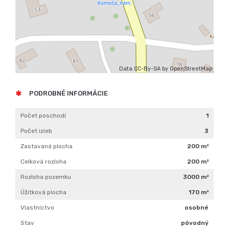
Data CC-By-SA by
OpenStreetMap
PODROBNÉ INFORMÁCIE
Počet poschodí
1
Počet izieb
3
Zastavaná plocha
200 m²
Celková rozloha
200 m²
Rozloha pozemku
3000 m²
Úžitková plocha
170 m²
Vlastníctvo
osobné
Stav
pôvodný