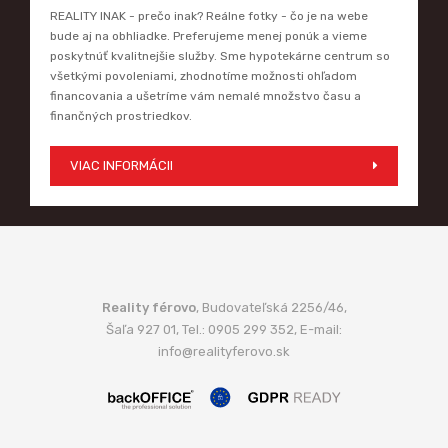
REALITY INAK - prečo inak? Reálne fotky - čo je na webe
bude aj na obhliadke. Preferujeme menej ponúk a vieme
poskytnúť kvalitnejšie služby. Sme hypotekárne centrum so
všetkými povoleniami, zhodnotíme možnosti ohľadom
financovania a ušetríme vám nemalé množstvo času a
finančných prostriedkov.
VIAC INFORMÁCII
Reality férovo
, Budovateľská 2256/46,
Šaľa 927 01, Tel.: 0905 299 352, E-mail:
info@realityferovo.sk