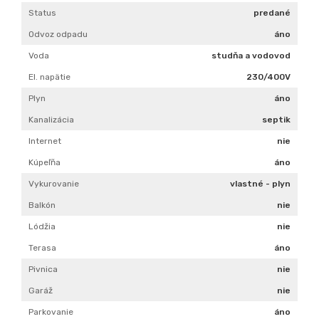
Status
predané
Odvoz odpadu
áno
Voda
studňa a vodovod
El. napätie
230/400V
Plyn
áno
Kanalizácia
septik
Internet
nie
Kúpeľňa
áno
Vykurovanie
vlastné - plyn
Balkón
nie
Lódžia
nie
Terasa
áno
Pivnica
nie
Garáž
nie
Parkovanie
áno