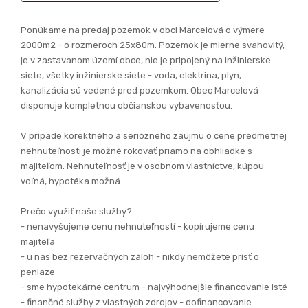
Ponúkame na predaj pozemok v obci Marcelová o výmere
2000m2 - o rozmeroch 25x80m. Pozemok je mierne svahovitý,
je v zastavanom území obce, nie je pripojený na inžinierske
siete, všetky inžinierske siete - voda, elektrina, plyn,
kanalizácia sú vedené pred pozemkom. Obec Marcelová
disponuje kompletnou občianskou vybavenosťou.
V prípade korektného a seriózneho záujmu o cene predmetnej
nehnuteľnosti je možné rokovať priamo na obhliadke s
majiteľom. Nehnuteľnosť je v osobnom vlastníctve, kúpou
voľná, hypotéka možná.
Prečo využiť naše služby?
- nenavyšujeme cenu nehnuteľností - kopírujeme cenu
majiteľa
- u nás bez rezervačných záloh - nikdy nemôžete prísť o
peniaze
- sme hypotekárne centrum - najvýhodnejšie financovanie isté
- finančné služby z vlastných zdrojov - dofinancovanie