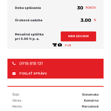
ROKOV
Doba splácania
%
Úroková sadzba
Mesačná splátka
MÁM ZÁUJEM
pri
3.00
% p. a.
38
EUR
0918 818 131
POSLAŤ SPRÁVU
Štát:
Slovensko
Okres:
Komárno
Mesto:
Marcelová