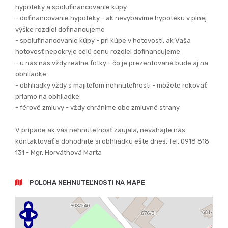
hypotéky a spolufinancovanie kúpy
- dofinancovanie hypotéky - ak nevybavíme hypotéku v plnej
výške rozdiel dofinancujeme
- spolufinancovanie kúpy - pri kúpe v hotovosti, ak Vaša
hotovosť nepokryje celú cenu rozdiel dofinancujeme
- u nás nás vždy reálne fotky - čo je prezentované bude aj na
obhliadke
- obhliadky vždy s majiteľom nehnuteľnosti - môžete rokovať
priamo na obhliadke
- férové zmluvy - vždy chránime obe zmluvné strany
V prípade ak vás nehnuteľnosť zaujala, neváhajte nás
kontaktovať a dohodnite si obhliadku ešte dnes. Tel. 0918 818
131 - Mgr. Horváthová Marta
POLOHA NEHNUTEĽNOSTI NA MAPE