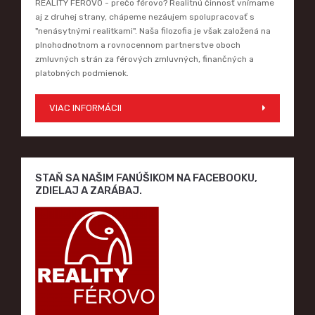
REALITY FÉROVO - prečo férovo? Realitnú činnosť vnímame
aj z druhej strany, chápeme nezáujem spolupracovať s
"nenásytnými realitkami". Naša filozofia je však založená na
plnohodnotnom a rovnocennom partnerstve oboch
zmluvných strán za férových zmluvných, finančných a
platobných podmienok.
VIAC INFORMÁCII
STAŇ SA NAŠIM FANÚŠIKOM NA FACEBOOKU,
ZDIELAJ A ZARÁBAJ.