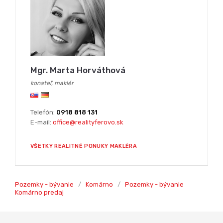
Mgr. Marta Horváthová
konateľ, maklér
Telefón:
0918 818 131
E-mail:
office@realityferovo.sk
VŠETKY REALITNÉ PONUKY MAKLÉRA
Pozemky - bývanie
/
Komárno
/
Pozemky - bývanie
Komárno predaj