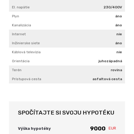
El. napätie
230/400V
Plyn
áno
Kanalizácia
áno
Internet
nie
Inžinierske siete
áno
Káblová televízia
nie
Orientácia
juhozápadná
Terén
rovina
Prístupová cesta
asfaltová cesta
SPOČÍTAJTE SI SVOJU HYPOTÉKU
EUR
Výška hypotéky