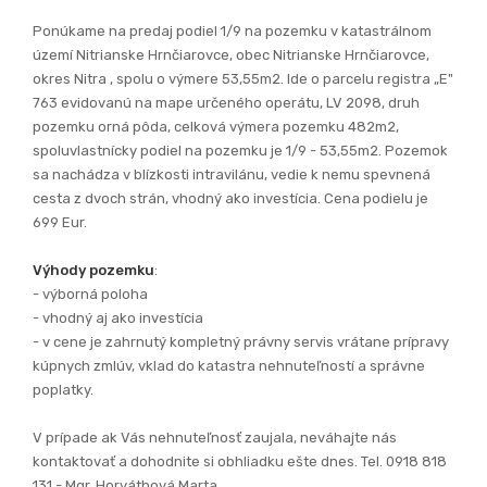
Ponúkame na predaj podiel 1/9 na pozemku v katastrálnom
území Nitrianske Hrnčiarovce, obec Nitrianske Hrnčiarovce,
okres Nitra , spolu o výmere 53,55m2. Ide o parcelu registra „E"
763 evidovanú na mape určeného operátu, LV 2098, druh
pozemku orná pôda, celková výmera pozemku 482m2,
spoluvlastnícky podiel na pozemku je 1/9 - 53,55m2. Pozemok
sa nachádza v blízkosti intravilánu, vedie k nemu spevnená
cesta z dvoch strán, vhodný ako investícia. Cena podielu je
699 Eur.
Výhody pozemku
:
- výborná poloha
- vhodný aj ako investícia
- v cene je zahrnutý kompletný právny servis vrátane prípravy
kúpnych zmlúv, vklad do katastra nehnuteľností a správne
poplatky.
V prípade ak Vás nehnuteľnosť zaujala, neváhajte nás
kontaktovať a dohodnite si obhliadku ešte dnes. Tel. 0918 818
131 - Mgr. Horváthová Marta