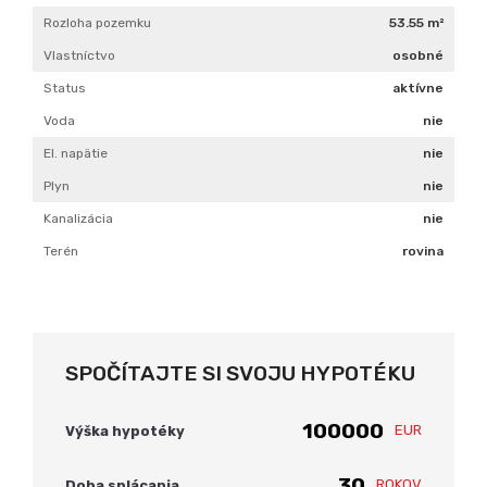
Rozloha pozemku
53.55 m²
Vlastníctvo
osobné
Status
aktívne
Voda
nie
El. napätie
nie
Plyn
nie
Kanalizácia
nie
Terén
rovina
SPOČÍTAJTE SI SVOJU HYPOTÉKU
EUR
Výška hypotéky
ROKOV
Doba splácania