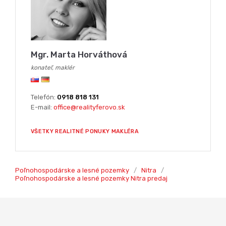
Mgr. Marta Horváthová
konateľ, maklér
Telefón:
0918 818 131
E-mail:
office@realityferovo.sk
VŠETKY REALITNÉ PONUKY MAKLÉRA
Poľnohospodárske a lesné pozemky
/
Nitra
/
Poľnohospodárske a lesné pozemky Nitra predaj