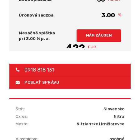
%
Úroková sadzba
Mesačná splátka
MÁM ZÁUJEM
pri
3.00
% p. a.
422
EUR
0918 818 131
POSLAŤ SPRÁVU
Štát:
Slovensko
Okres:
Nitra
Mesto:
Nitrianske Hrnčiarovce
Vlastníctvo:
osobné