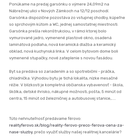
Ponúkame na predaj garsónku o výmere 24,09m2 na
Nábrežnej ulici v Nových Zámkoch na 12/12 poschodí.
Garsónka dispozične pozostáva zo vstupnej chodby, kúpeľne
so sprchovým kútom a WC, jednej samostatnej miestnosti.
Garsónka prešla rekonštrukciou, v rámci ktorej bolo
vymurované jadro, vymenené plastové okno, osadená
laminátová podlaha, nová keramická dlažba a keramický
obklad, nová kuchynská linka. V celom bytovom dome boli
vymenené stupačky, nové zateplenie s novou fasádou.
Byt sa predáva so zariadením a so spotrebičmi - práčka,
chladnička. Výhodou bytu je tichá lokalita, nízke mesačné
réžie. V blízkosti je kompletná občianska vybavenosť - škola,
škôlka, detské ihrisko, nákupné možnosti, pošta, 5 minút od
centra, 15 minút od železničnej a autobusovej stanice,.....
Túto nehnuteľnosť predávame férovo:
realityferovo.sk/blog/reality-ferovo-preco-ferova-cena-za-
nase-sluzby
, prečo využiť služby našej realitnej kancelárie?