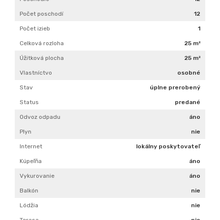
Počet poschodí
12
Počet izieb
1
Celková rozloha
25 m²
Úžitková plocha
25 m²
Vlastníctvo
osobné
Stav
úplne prerobený
Status
predané
Odvoz odpadu
áno
Plyn
nie
Internet
lokálny poskytovateľ
Kúpeľňa
áno
Vykurovanie
áno
Balkón
nie
Lódžia
nie
Terasa
nie