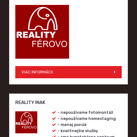
VIAC INFORMÁCII
REALITY INAK
- nepoužívame fotomontáž
- nepoužívame homestaging
- menej ponúk
- kvalitnejšie služby
- sme hypotekárne centrum