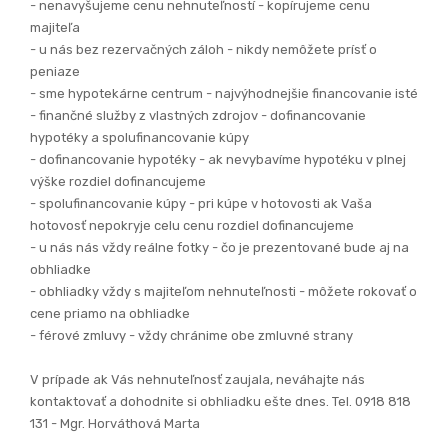
- nenavyšujeme cenu nehnuteľností - kopírujeme cenu
majiteľa
- u nás bez rezervačných záloh - nikdy nemôžete prísť o
peniaze
- sme hypotekárne centrum - najvýhodnejšie financovanie isté
- finančné služby z vlastných zdrojov - dofinancovanie
hypotéky a spolufinancovanie kúpy
- dofinancovanie hypotéky - ak nevybavíme hypotéku v plnej
výške rozdiel dofinancujeme
- spolufinancovanie kúpy - pri kúpe v hotovosti ak Vaša
hotovosť nepokryje celu cenu rozdiel dofinancujeme
- u nás nás vždy reálne fotky - čo je prezentované bude aj na
obhliadke
- obhliadky vždy s majiteľom nehnuteľnosti - môžete rokovať o
cene priamo na obhliadke
- férové zmluvy - vždy chránime obe zmluvné strany
V prípade ak Vás nehnuteľnosť zaujala, neváhajte nás
kontaktovať a dohodnite si obhliadku ešte dnes. Tel. 0918 818
131 - Mgr. Horváthová Marta