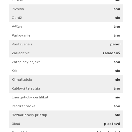
Pivnica
áno
Garáž
nie
Výťah
áno
Parkovanie
áno
Postavené z
panel
Zariadenie
zariadený
Zateplený objekt
áno
Krb
nie
Klimatizácia
nie
Káblová televízia
áno
Energetický certifikát
nie
Predzáhradka
áno
Bezbariérový prístup
nie
Okná
plastové