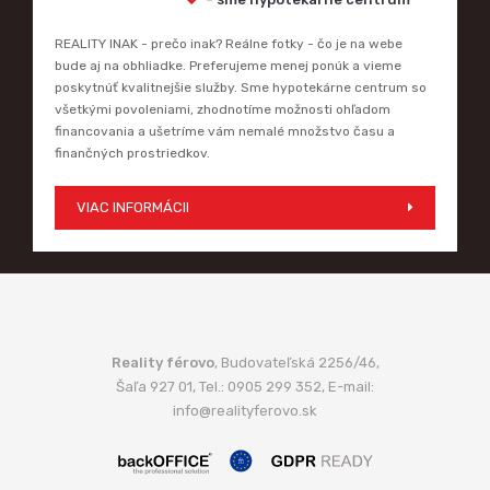
REALITY INAK - prečo inak? Reálne fotky - čo je na webe
bude aj na obhliadke. Preferujeme menej ponúk a vieme
poskytnúť kvalitnejšie služby. Sme hypotekárne centrum so
všetkými povoleniami, zhodnotíme možnosti ohľadom
financovania a ušetríme vám nemalé množstvo času a
finančných prostriedkov.
VIAC INFORMÁCII
Reality férovo
, Budovateľská 2256/46,
Šaľa 927 01, Tel.: 0905 299 352, E-mail:
info@realityferovo.sk