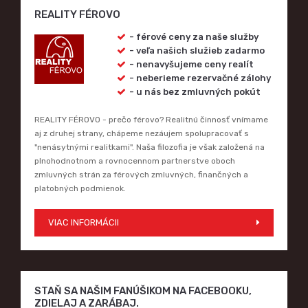
REALITY FÉROVO
- férové ceny za naše služby
- veľa našich služieb zadarmo
- nenavyšujeme ceny realít
- neberieme rezervačné zálohy
- u nás bez zmluvných pokút
REALITY FÉROVO - prečo férovo? Realitnú činnosť vnímame
aj z druhej strany, chápeme nezáujem spolupracovať s
"nenásytnými realitkami". Naša filozofia je však založená na
plnohodnotnom a rovnocennom partnerstve oboch
zmluvných strán za férových zmluvných, finančných a
platobných podmienok.
VIAC INFORMÁCII
STAŇ SA NAŠIM FANÚŠIKOM NA FACEBOOKU,
ZDIELAJ A ZARÁBAJ.