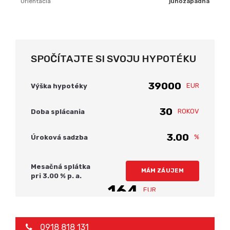
Orientácia
juhozápadná
SPOČÍTAJTE SI SVOJU HYPOTÉKU
EUR
Výška hypotéky
ROKOV
Doba splácania
%
Úroková sadzba
Mesačná splátka
MÁM ZÁUJEM
pri
3.00
% p. a.
164
EUR
0918 818 131